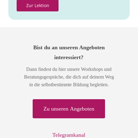
Z
u
r
L
e
k
t
i
o
n
Bist du an unseren Angeboten
interessiert?
Dann findest du hier unsere Workshops und
Beratungsgespräche, die dich auf deinem Weg
in die selbstbestimmte Bildung begleiten.
Z
u
u
n
s
e
r
e
n
A
n
g
e
b
o
t
e
n
Telegramkanal