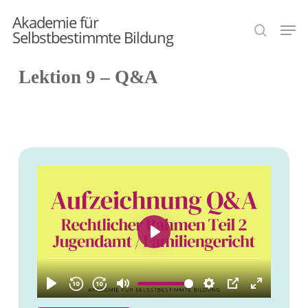
Skip
Akademie für
Men
search
to
Selbstbestimmte Bildung
main
Lektion 9 – Q&A
content