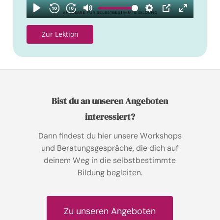
Z
u
r
L
e
k
t
i
o
n
Bist du an unseren Angeboten
interessiert?
Dann findest du hier unsere Workshops
und Beratungsgespräche, die dich auf
deinem Weg in die selbstbestimmte
Bildung begleiten.
Z
u
u
n
s
e
r
e
n
A
n
g
e
b
o
t
e
n