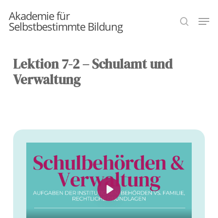
Skip
Akademie für
Men
search
to
Selbstbestimmte Bildung
Close
main
Menu
content
Lektion 7-2 – Schulamt und
Verwaltung