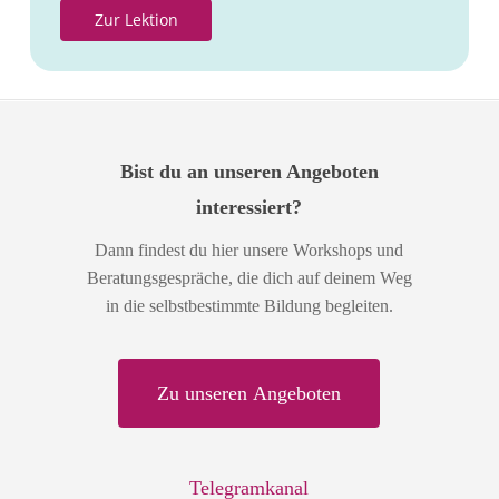
Z
u
r
L
e
k
t
i
o
n
Bist du an unseren Angeboten
interessiert?
Dann findest du hier unsere Workshops und
Beratungsgespräche, die dich auf deinem Weg
in die selbstbestimmte Bildung begleiten.
Z
u
u
n
s
e
r
e
n
A
n
g
e
b
o
t
e
n
Telegramkanal