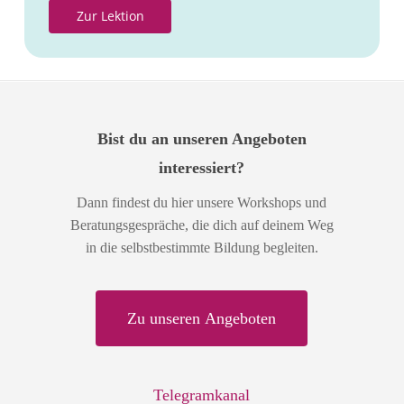
Z
u
r
L
e
k
t
i
o
n
Bist du an unseren Angeboten
interessiert?
Dann findest du hier unsere Workshops und
Beratungsgespräche, die dich auf deinem Weg
in die selbstbestimmte Bildung begleiten.
Z
u
u
n
s
e
r
e
n
A
n
g
e
b
o
t
e
n
Telegramkanal