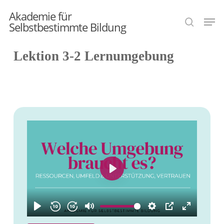
Skip
Akademie für
Men
search
to
Selbstbestimmte Bildung
main
Lektion 3-2 Lernumgebung
content