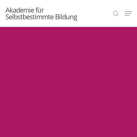
Skip
Akademie für
Men
search
to
Selbstbestimmte Bildung
main
content