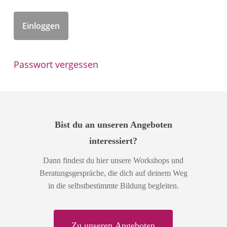
Passwort vergessen
Bist du an unseren Angeboten
interessiert?
Dann findest du hier unsere Workshops und
Beratungsgespräche, die dich auf deinem Weg
in die selbstbestimmte Bildung begleiten.
Z
u
u
n
s
e
r
e
n
A
n
g
e
b
o
t
e
n